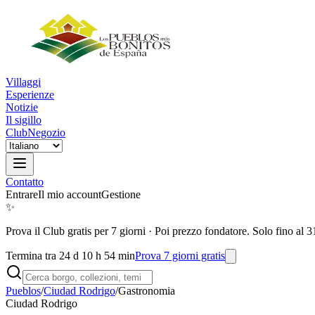
Villaggi
Esperienze
Notizie
Il sigillo
Club
Negozio
Contatto
Entrare
Il mio account
Gestione
✨
Prova il Club gratis per 7 giorni
·
Poi prezzo fondatore. Solo fino al 3
Termina tra 24 d 10 h 54 min
Prova 7 giorni gratis
Pueblos
/
Ciudad Rodrigo
/
Gastronomia
Ciudad Rodrigo