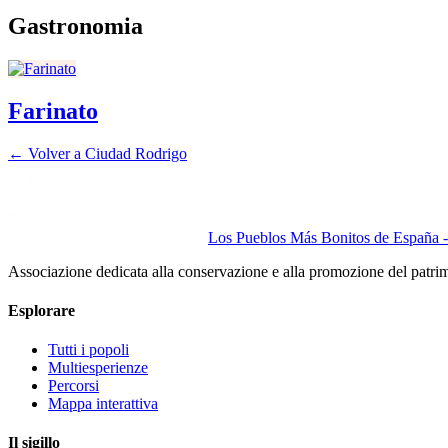
Gastronomia
Farinato
← Volver a
Ciudad Rodrigo
Los Pueblos Más Bonitos de España - 
Associazione dedicata alla conservazione e alla promozione del patri
Esplorare
Tutti i popoli
Multiesperienze
Percorsi
Mappa interattiva
Il sigillo