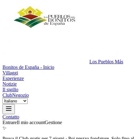
Los Pueblos Más
Bonitos de España - Inicio
Villaggi
Esperienze
Notizie
Il sigillo
Club
Negozio
Contatto
Entrare
Il mio account
Gestione
✨
Prova il Club gratis per 7 giorni
·
Poi prezzo fondatore. Solo fino al