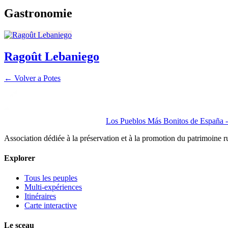
Gastronomie
Ragoût Lebaniego
← Volver a
Potes
Los Pueblos Más Bonitos de España - 
Association dédiée à la préservation et à la promotion du patrimoine 
Explorer
Tous les peuples
Multi-expériences
Itinéraires
Carte interactive
Le sceau