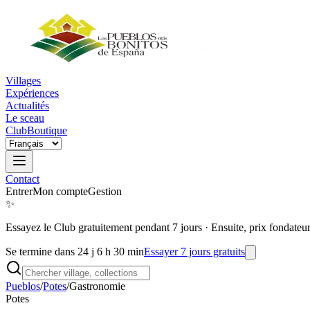
Villages
Expériences
Actualités
Le sceau
Club
Boutique
Contact
Entrer
Mon compte
Gestion
✨
Essayez le Club gratuitement pendant 7 jours
·
Ensuite, prix fondateu
Se termine dans 24 j 6 h 30 min
Essayer 7 jours gratuits
Pueblos
/
Potes
/
Gastronomie
Potes