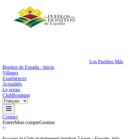
Los Pueblos Más
Bonitos de España - Inicio
Villages
Expériences
Actualités
Le sceau
Club
Boutique
Contact
Entrer
Mon compte
Gestion
✨
Essayez le Club gratuitement pendant 7 jours
·
Ensuite, prix