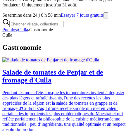
fondateur. Uniquement jusqu'au 31 août.
Se termine dans 24 j 6 h 58 min
Essayer 7 jours gratuits
Pueblos
/
Culla
/
Gastronomie
Culla
Gastronomie
Salade de tomates de Penjar et de
fromage d'Culla
Pendant les mois d'été, lorsque les températures invitent à déguster
des plats légers et rafraîchissants, l'une des recettes les plus
appréciées de la région est la salade de tomates en grappe et de
fromage d'Culla Il s’agit d’une recette simple qui met en valeur
certains des ingrédients les plus emblématiques du Maestrat et qui
reflète parfaitement la philosophie de la cuisine méditerranéenne
traditionnelle : peu d’ingrédients, une qualité optimale et un respect
absolu du produit.