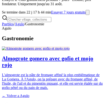
fondateur. Uniquement jusqu'au 31 août.
Se termine dans 22 j 17 h 44 min
Essayer 7 jours gratuits
Pueblos
/
Agulo
/
Gastronomie
Agulo
Gastronomie
Almogrote gomero avec gofio et mojo
rojo
L'almogrote est la pâte de fromage affiné la plus emblématique de
La Gomera. À l'Agulo, on la prépare avec du fromage affiné, de
l'huile, de l'ail et du pimentón piquant, et elle est servie étalée sur du
gofio pétré ou du pain de maïs.
← Volver a
Agulo