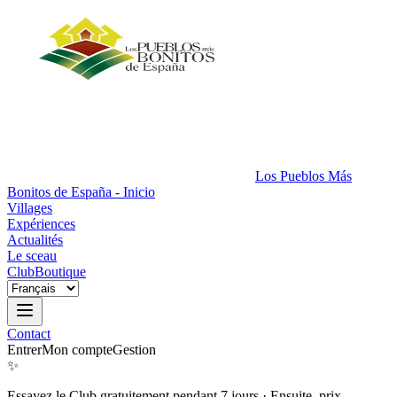
Los Pueblos Más
Bonitos de España - Inicio
Villages
Expériences
Actualités
Le sceau
Club
Boutique
Contact
Entrer
Mon compte
Gestion
✨
Essayez le Club gratuitement pendant 7 jours
·
Ensuite, prix