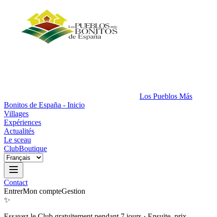
Los Pueblos Más
Bonitos de España - Inicio
Villages
Expériences
Actualités
Le sceau
Club
Boutique
Contact
Entrer
Mon compte
Gestion
✨
Essayez le Club gratuitement pendant 7 jours
·
Ensuite, prix