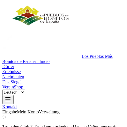
Los Pueblos Más
Bonitos de España - Inicio
Dörfer
Erlebnisse
Nachrichten
Das Siegel
Verein
Shop
Kontakt
Eingabe
Mein Konto
Verwaltung
✨
Teste den Club 7 Tage lang kostenlos
·
Danach Gründungspreis.