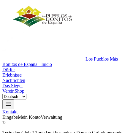
Los Pueblos Más
Bonitos de España - Inicio
Dörfer
Erlebnisse
Nachrichten
Das Siegel
Verein
Shop
Kontakt
Eingabe
Mein Konto
Verwaltung
✨
Teste den Club 7 Tage lang kostenlos
·
Danach Gründungspreis.