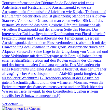
Touristeninformation der Diputación de Badajoz wird er als
Anlegestelle mit Restaurant und Aussichtspunkt sowie als
Ausgangspunkt für nautische Aktivitäten wie Kajak-, Tretboot- und
Kanufahrten beschrieben und ist gleichzeitig Standort des Alqueva-
Stausees. Von diesem Ort aus hat man einen weiten Blick auf das
gestaute Wasser und das portugiesische Ufer, mit Juromenha als
visuellem Bezugspunkt auf der anderen Seite des Flusses. Das
Interesse der Enklave liegt in der Kombination von Flusslandschaft,
Freizeitnutzung und Grenzablesung des Territoriums: Es ist ein
Aussichtspunkt, der mit dem Fluss verbunden ist, aber auch mit der
Umwandlung des Guadiana in eine große Wasserfläche durch den
Alqueva-Stausee.[9 Seine Lage in der Umgebung von Villarreal und
seine Verbindung mit dem Übergang nach Portugal haben ihn zu
einer regelmäßigen Station auf den Routen entlang des Olivenza
und des internationalen Guadiana gemacht. Das Vorhandensein
eines Restaurants und einer Anlegestelle bedeutet, dass der Ort eher
als zugänglicher Aussichtspunkt und Aktivitätspunkt fungiert, denn
als isolierter Wachturm.[12 Besonders schön ist der Besuch bei
gutem Nachmittagslicht und in den wärmeren Monaten, wenn die
Freizeitnutzung des Stausees intensiver ist und der Blick über das
Wasser an Tiefe gewinnt. In den konsultierten Quellen ist kein
spezifischer Schutzwert angegeben.[9
Ver detalle →