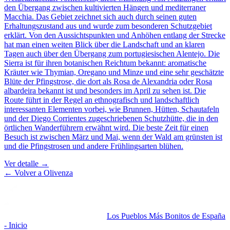
den Übergang zwischen kultivierten Hängen und mediterraner
Macchia. Das Gebiet zeichnet sich auch durch seinen guten
Erhaltungszustand aus und wurde zum besonderen Schutzgebiet
erklärt. Von den Aussichtspunkten und Anhöhen entlang der Strecke
hat man einen weiten Blick über die Landschaft und an klaren
Tagen auch über den Übergang zum portugiesischen Alentejo. Die
Sierra ist für ihren botanischen Reichtum bekannt: aromatische
Kräuter wie Thymian, Oregano und Minze und eine sehr geschätzte
Blüte der Pfingstrose, die dort als Rosa de Alexandria oder Rosa
albardeira bekannt ist und besonders im April zu sehen ist. Die
Route führt in der Regel an ethnografisch und landschaftlich
interessanten Elementen vorbei, wie Brunnen, Hütten, Schautafeln
und der Diego Corrientes zugeschriebenen Schutzhütte, die in den
örtlichen Wanderführern erwähnt wird. Die beste Zeit für einen
Besuch ist zwischen März und Mai, wenn der Wald am grünsten ist
und die Pfingstrosen und andere Frühlingsarten blühen.
Ver detalle →
← Volver a
Olivenza
Los Pueblos Más Bonitos de España
- Inicio