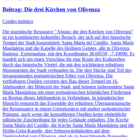
Beitrag: Die drei Kirchen von Olivenza
Combo turístico
Die touristische Ressource "Abono: die drei Kirchen von Olivenza"
ist ein kombinierter kultureller Besuch, der sich auf drei historische
Tempel der Stadt konzentriert: Santa María del Castillo, Santa María
Magdalena und die Kapelle des Heiligen Geistes, alle in Olivenza,
Badajoz, Extremadura, mit den Koordinaten 38.68559, -7.10090. Es
handelt sich um einen Vorschlag für eine Route des Kulturerbes
durch das historische Viertel, die mit den wichtigsten religiösen
Monumenten der Stadt verbunden ist. Die drei Stücke sind Teil des
herausragenden portugiesischen Erbes von Olivenza. Die
verfügbaren Quellen verorten den Bau dieser Tempel im 16.
Jahrhundert, der Blütezeit der Stadt, und bringen insbesondere Santa
María Magdalena mit einer portugiesischen königlichen Förderung
zu Beginn dieses Jahrhunderts in Verbindung. In künstlerischer
Hinsicht entspricht das Ensemble der religiösen Übergangssprache
der Renaissance in einem Grenzkontext mit starker portugiesischer
Prägung, auch wenn die konsultierten Quellen keine einheitliche
stilistische Zuschreibung für jedes Gebäude enthalten. Die Kirche
Santa María del Castillo, die Kirche Santa María Magdalena und die
Heilig-Geist-Kapelle, drei Sehenswürdigkeiten auf dem
Denkmalpfad von Olivenza, sind als zu besichtigende Bauwerke