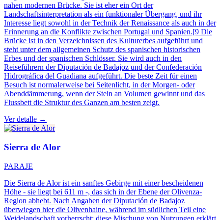
nahen modernen Brücke. Sie ist eher ein Ort der
Landschaftsinterpretation als ein funktionaler Übergang, und ihr
Interesse liegt sowohl in der Technik der Renaissance als auch in der
Erinnerung an die Konflikte zwischen Portugal und Spanien.[9 Die
Brücke ist in den Verzeichnissen des Kulturerbes aufgeführt und
steht unter dem allgemeinen Schutz des spanischen historischen
Erbes und der spanischen Schlösser. Sie wird auch in den
Reiseführern der Diputación de Badajoz und der Confederación
Hidrográfica del Guadiana aufgeführt. Die beste Zeit für einen
Besuch ist normalerweise bei Seitenlicht, in der Morgen- oder
Abenddämmerung, wenn der Stein an Volumen gewinnt und das
Flussbett die Struktur des Ganzen am besten zeigt.
Ver detalle →
Sierra de Alor
PARAJE
Die Sierra de Alor ist ein sanftes Gebirge mit einer bescheidenen
Höhe - sie liegt bei 611 m -, das sich in der Ebene der Olivenza-
Region abhebt. Nach Angaben der Diputación de Badajoz
überwiegen hier die Olivenhaine, während im südlichen Teil eine
Weidelandschaft vorherrscht; diese Mischung von Nutzungen erklärt