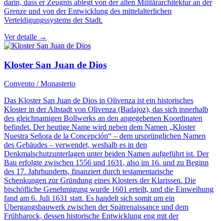
darin, dass er Zeugnis ablegt von der alten Militärarchitektur an der
Grenze und von der Entwicklung des mittelalterlichen
Verteidigungssystems der Stadt.
Ver detalle →
Kloster San Juan de Dios
Convento / Monasterio
Das Kloster San Juan de Dios in Olivenza ist ein historisches
Kloster in der Altstadt von Olivenza (Badajoz), das sich innerhalb
des gleichnamigen Bollwerks an den angegebenen Koordinaten
befindet. Der heutige Name wird neben dem Namen „Kloster
Nuestra Señora de la Concepción“ – dem ursprünglichen Namen
des Gebäudes – verwendet, weshalb es in den
Denkmalschutzunterlagen unter beiden Namen aufgeführt ist. Der
Bau erfolgte zwischen 1556 und 1631, also im 16. und zu Beginn
des 17. Jahrhunderts, finanziert durch testamentarische
Schenkungen zur Gründung eines Klosters der Klarissen. Die
bischöfliche Genehmigung wurde 1601 erteilt, und die Einweihung
fand am 6. Juli 1631 statt. Es handelt sich somit um ein
Übergangsbauwerk zwischen der Spätrenaissance und dem
Frühbarock, dessen historische Entwicklung eng mit der