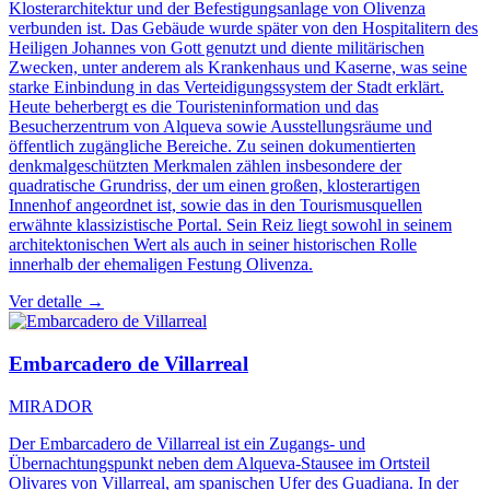
Klosterarchitektur und der Befestigungsanlage von Olivenza
verbunden ist. Das Gebäude wurde später von den Hospitalitern des
Heiligen Johannes von Gott genutzt und diente militärischen
Zwecken, unter anderem als Krankenhaus und Kaserne, was seine
starke Einbindung in das Verteidigungssystem der Stadt erklärt.
Heute beherbergt es die Touristeninformation und das
Besucherzentrum von Alqueva sowie Ausstellungsräume und
öffentlich zugängliche Bereiche. Zu seinen dokumentierten
denkmalgeschützten Merkmalen zählen insbesondere der
quadratische Grundriss, der um einen großen, klosterartigen
Innenhof angeordnet ist, sowie das in den Tourismusquellen
erwähnte klassizistische Portal. Sein Reiz liegt sowohl in seinem
architektonischen Wert als auch in seiner historischen Rolle
innerhalb der ehemaligen Festung Olivenza.
Ver detalle →
Embarcadero de Villarreal
MIRADOR
Der Embarcadero de Villarreal ist ein Zugangs- und
Übernachtungspunkt neben dem Alqueva-Stausee im Ortsteil
Olivares von Villarreal, am spanischen Ufer des Guadiana. In der