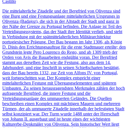
Castillo
Die mittelalterliche Zitadelle und der Bergfried von Olivenza sind
eine Burg und eine Festungsanlage mittelalterlichen Ursprungs in
Olivenza (Badajoz), die sich in der Altstadt der Stadt und ganz in
der Nähe der Grenze zu Portugal befinden. Die Anlage ist Teil des
Verteidigungssystems, das der Stadt ihre Identität verlieh, und steht
in Verbindung mit der spätmittelalterlichen Militärarchitektur
portugiesischer Prägung. Der Bau begann im Jahr 1306, als König
D. Dinis den Errichtungsauftrag für die erste Stadtmauer erteilte; den
Grundstein legte Pero Lourenço do Rego, und ab 1309 trieb der
Orden von Avis die Bauarbeiten endgültig voran. Der Bergfried
stammt aus derselben Zeit wie die Festung, also aus dem 14.
Jahrhundert, und eine Inschrift in seinen Schießscharten bestätigt,
dass der Bau bereits 1332, zur Zeit von Alfons IV. von Portugal,
weit fortgeschritten war. Der Komplex entspricht einer
mittelalterlichen Festung mit Übergangselementen und späteren
Umbauten. Zu seinen herausragendsten Merkmalen zählen der hoch
aufragende Bergfried, die innere Festung und die
Verteidigungsanlage des ummauerten Geländes. Die Quellen
beschreiben einen Komplex mit mächtigen Mauern und mehreren
Türmen, der als ummauerte Zitadelle innerhalb der befestigten Stadt
selbst konzipiert war. Der Turm wurde 1488 unter der Herrschaft
von Johann II. ausgebaut und ist heute eines der wichtigsten
Kulturerbe-Denkmäler von Olivenza. Sein historischer Wert liegt