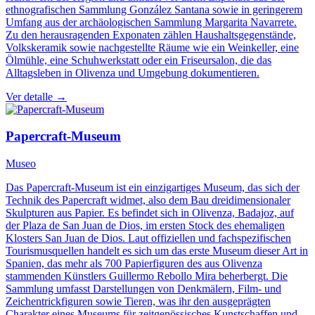
ethnografischen Sammlung González Santana sowie in geringerem
Umfang aus der archäologischen Sammlung Margarita Navarrete.
Zu den herausragenden Exponaten zählen Haushaltsgegenstände,
Volkskeramik sowie nachgestellte Räume wie ein Weinkeller, eine
Ölmühle, eine Schuhwerkstatt oder ein Friseursalon, die das
Alltagsleben in Olivenza und Umgebung dokumentieren.
Ver detalle →
Papercraft-Museum
Museo
Das Papercraft-Museum ist ein einzigartiges Museum, das sich der
Technik des Papercraft widmet, also dem Bau dreidimensionaler
Skulpturen aus Papier. Es befindet sich in Olivenza, Badajoz, auf
der Plaza de San Juan de Dios, im ersten Stock des ehemaligen
Klosters San Juan de Dios. Laut offiziellen und fachspezifischen
Tourismusquellen handelt es sich um das erste Museum dieser Art in
Spanien, das mehr als 700 Papierfiguren des aus Olivenza
stammenden Künstlers Guillermo Rebollo Mira beherbergt. Die
Sammlung umfasst Darstellungen von Denkmälern, Film- und
Zeichentrickfiguren sowie Tieren, was ihr den ausgeprägten
Charakter eines Museums für zeitgenössisches Kunstschaffen und