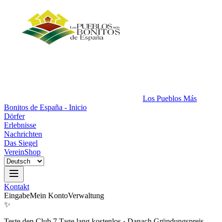
Los Pueblos Más
Bonitos de España - Inicio
Dörfer
Erlebnisse
Nachrichten
Das Siegel
Verein
Shop
Kontakt
Eingabe
Mein Konto
Verwaltung
✨
Teste den Club 7 Tage lang kostenlos
·
Danach Gründungspreis.