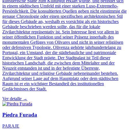
künstlerische Stätte zum Kulturgut erklärt wurde, und befindet sich
in einem städtischen Umfeld mit einer starken Luso-Extremeño-
Persönlichkeit. Die konsultierten Quellen geben nicht einstimmig die
genaue Chronologie oder einen spezifischen architektonischen Stil
für dieses Gebäude an, weshalb es vorsichtig als ein historisches
Gebäude beschrieben werden sollte, das für die lokale
Zivilarchitektur repräsentativ ist. Sein Interesse liegt vor allem in
seiner öffentlichen Funktion und seiner Präsenz innerhalb des
monumentalen Gefüges von Olivares und nicht in seiner religiösen
oder defensiven Typologie. Olivenza gehörte jahrhundertelang zu
Portugal, ein Umstand, der die städtebauliche und patrimoniale
Entwicklung der Stadt prägte. Der Stadtpalast ist Teil dieser
historischen Landschaft, die zwischen dem Mittelalter und der
Neuzeit entstanden ist und in der befestigte Überreste,
Zivilarchitektur und religiöse Gebäude nebeneinander bestehen.
Aufgrund seiner Lage auf dem Hauptplatz oder dem städtischen
Raum ist er ein wichtiger Bestandteil des institutionellen
Gedächtnisses der Stadt.
Ver detalle →
Piedra Furada
PARAJE