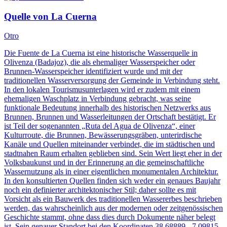
Quelle von La Cuerna
Otro
Die Fuente de La Cuerna ist eine historische Wasserquelle in
Olivenza (Badajoz), die als ehemaliger Wasserspeicher oder
Brunnen-Wasserspeicher identifiziert wurde und mit der
traditionellen Wasserversorgung der Gemeinde in Verbindung steht.
In den lokalen Tourismusunterlagen wird er zudem mit einem
ehemaligen Waschplatz in Verbindung gebracht, was seine
funktionale Bedeutung innerhalb des historischen Netzwerks aus
Brunnen, Brunnen und Wasserleitungen der Ortschaft bestätigt. Er
ist Teil der sogenannten „Ruta del Agua de Olivenza“, einer
Kulturroute, die Brunnen, Bewässerungsgräben, unterirdische
Kanäle und Quellen miteinander verbindet, die im städtischen und
stadtnahen Raum erhalten geblieben sind. Sein Wert liegt eher in der
Volksbaukunst und in der Erinnerung an die gemeinschaftliche
Wassernutzung als in einer eigentlichen monumentalen Architektur.
In den konsultierten Quellen finden sich weder ein genaues Baujahr
noch ein definierter architektonischer Stil; daher sollte es mit
Vorsicht als ein Bauwerk des traditionellen Wassererbes beschrieben
werden, das wahrscheinlich aus der modernen oder zeitgenössischen
Geschichte stammt, ohne dass dies durch Dokumente näher belegt
ist. Sein genauer Standort bei den Koordinaten 38.68889, -7.09815