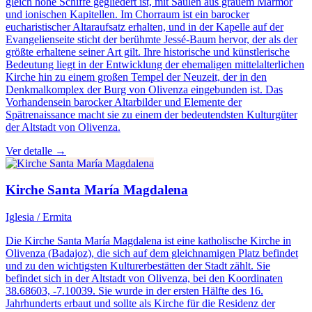
gleich hohe Schiffe gegliedert ist, mit Säulen aus grauem Marmor
und ionischen Kapitellen. Im Chorraum ist ein barocker
eucharistischer Altaraufsatz erhalten, und in der Kapelle auf der
Evangelienseite sticht der berühmte Jessé-Baum hervor, der als der
größte erhaltene seiner Art gilt. Ihre historische und künstlerische
Bedeutung liegt in der Entwicklung der ehemaligen mittelalterlichen
Kirche hin zu einem großen Tempel der Neuzeit, der in den
Denkmalkomplex der Burg von Olivenza eingebunden ist. Das
Vorhandensein barocker Altarbilder und Elemente der
Spätrenaissance macht sie zu einem der bedeutendsten Kulturgüter
der Altstadt von Olivenza.
Ver detalle →
Kirche Santa María Magdalena
Iglesia / Ermita
Die Kirche Santa María Magdalena ist eine katholische Kirche in
Olivenza (Badajoz), die sich auf dem gleichnamigen Platz befindet
und zu den wichtigsten Kulturerbestätten der Stadt zählt. Sie
befindet sich in der Altstadt von Olivenza, bei den Koordinaten
38.68603, -7.10039. Sie wurde in der ersten Hälfte des 16.
Jahrhunderts erbaut und sollte als Kirche für die Residenz der