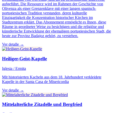
aufgeführt. Die Ressource wird im Rahmen der Geschichte von
Olivenza als einer Grenzenklave mit einer langen spanisch-
portugiesischen Tradition verstanden, deren kulturelle
Einzigartigkeit die Konzentration historischer Kirchen im
Stadtzentrum erklärt. Das Abonnement ermöglicht es Ihnen, diese
Räume in geordneter Weise zu besichtigen und die religiöse und
künstlerische Entwicklung der ehemaligen portugiesischen Stadt, die
heute zur Provinz Badajoz gehört, zu verstehen.
Ver detalle →
Heiliger-Geist-Kapelle
Iglesia / Ermita
Mit historisierten Kacheln aus dem 18. Jahrhundert verkleidete
Kapelle in der Santa Casa de Misericordia
Ver detalle →
Mittelalterliche Zitadelle und Bergfried