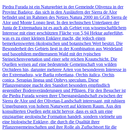
Piedra Furada ist ein Naturgebiet in der Gemeinde Olivenza in der
Provinz Badajoz, das sich in den Ausläufern der Sierra de Alor
befindet und im Rahmen des Netzes Natura 2000 im GGB Sierra de
Alor und Monte Longo liegt. In den technischen Unterlagen der
Junta de Extremadura ist es auch als Gebiet von wissenschaftlichem
Interesse mit einer geschützten Fläche von 5,94 Hektar aufgeführt,
was es zu einer kleinen Enklave macht, die jedoch einen
bemerkenswerten ökologischen und botanischen Wert besitzt. Die
Besonderheit des Gebiets liegt in der Kombination aus Weideland
und basophilem mediterranem Wald mit der typischen
Steineichenvegetation und einer sehr reichen Krautschicht. Die
Quellen weisen auf eine bedeutende Gemeinschaft von wilden
Orchideen hin, darunter mehrere Arten von besonderem Interesse in
der Extremadura, wie Barlia robertiana, Orchis italica, Orchis
conica, Serapias lingua und Ophrys speculum. Diese
Pflanzengruppe macht den Standort besonders empfindlich
gegenüber Bodenveränderungen und Pflügen. Für den Besucher ist
die Piedra Furada wegen ihrer Übergangslandschaft zwischen der
Sierra de Alor und der Olivetan-Landschaft interessant, mit ruhigen
Umgebungen von hohem Naturwert auf kleinem Raum. Aus den
konsultierten Quellen geht nicht hervor, dass es sich um eine
einzigartige geologische Formation handelt, sondern vielmehr um
eine biologische Enklave, die durch die Qualität ihrer
Pflanzengemeinschaften und ihre Rolle als Zufluchtsort für die