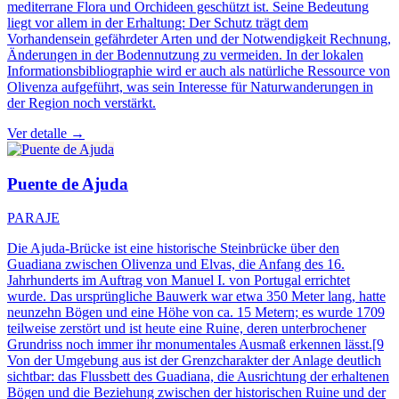
mediterrane Flora und Orchideen geschützt ist. Seine Bedeutung
liegt vor allem in der Erhaltung: Der Schutz trägt dem
Vorhandensein gefährdeter Arten und der Notwendigkeit Rechnung,
Änderungen in der Bodennutzung zu vermeiden. In der lokalen
Informationsbibliographie wird er auch als natürliche Ressource von
Olivenza aufgeführt, was sein Interesse für Naturwanderungen in
der Region noch verstärkt.
Ver detalle →
Puente de Ajuda
PARAJE
Die Ajuda-Brücke ist eine historische Steinbrücke über den
Guadiana zwischen Olivenza und Elvas, die Anfang des 16.
Jahrhunderts im Auftrag von Manuel I. von Portugal errichtet
wurde. Das ursprüngliche Bauwerk war etwa 350 Meter lang, hatte
neunzehn Bögen und eine Höhe von ca. 15 Metern; es wurde 1709
teilweise zerstört und ist heute eine Ruine, deren unterbrochener
Grundriss noch immer ihr monumentales Ausmaß erkennen lässt.[9
Von der Umgebung aus ist der Grenzcharakter der Anlage deutlich
sichtbar: das Flussbett des Guadiana, die Ausrichtung der erhaltenen
Bögen und die Beziehung zwischen der historischen Ruine und der