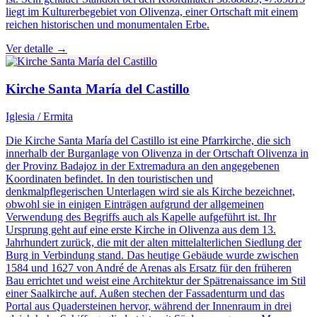
liegt im Kulturerbegebiet von Olivenza, einer Ortschaft mit einem
reichen historischen und monumentalen Erbe.
Ver detalle →
Kirche Santa María del Castillo
Iglesia / Ermita
Die Kirche Santa María del Castillo ist eine Pfarrkirche, die sich
innerhalb der Burganlage von Olivenza in der Ortschaft Olivenza in
der Provinz Badajoz in der Extremadura an den angegebenen
Koordinaten befindet. In den touristischen und
denkmalpflegerischen Unterlagen wird sie als Kirche bezeichnet,
obwohl sie in einigen Einträgen aufgrund der allgemeinen
Verwendung des Begriffs auch als Kapelle aufgeführt ist. Ihr
Ursprung geht auf eine erste Kirche in Olivenza aus dem 13.
Jahrhundert zurück, die mit der alten mittelalterlichen Siedlung der
Burg in Verbindung stand. Das heutige Gebäude wurde zwischen
1584 und 1627 von André de Arenas als Ersatz für den früheren
Bau errichtet und weist eine Architektur der Spätrenaissance im Stil
einer Saalkirche auf. Außen stechen der Fassadenturm und das
Portal aus Quadersteinen hervor, während der Innenraum in drei