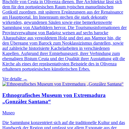
Bischöfe von Ceuta in Olivenza dienen. Ihre Architektur lässt sich
dem für den portugiesischen Raum typischen manuelinischen
Gotikstil zuordnen, mit späteren Ergänzungen aus der Renaissance
am Hauptportal. Im Innenraum stechen die stark dekorativ
wirkenden, gewundenen Säulen sowie eine bemerkenswerte
Sammlung von Altarbildern hervor. Die Tourismusinformationen der
Provinzverwaltung von Badajoz weisen auf sechs barocke
Altaraufsätze aus vergoldetem Holz und drei aus Marmor hin, die
den Übergang vom Barock zum Neoklassizismus darstellen, sowie
auf zahlreiche historisierte Kachelarbeiten in verschiedenen
Kapellen. Aufgrund ihrer Entstehungszeit, ihrer Verbindung zum
ehemaligen Bistum Ceuta und der Qualität ihrer Ausstattung gilt die
Kirche als eines der repräsentativsten Beispiele des in Olivenza
erhaltenen portugiesischen künstlerischen Erbes.
Ver detalle →
Ethnografisches Museum von Extremadura
„González Santana“
Museo
Die Sammlung konzentriert sich auf die traditionelle Kultur und das
Handwerk der Region und umfasst vor allem Exponate aus der