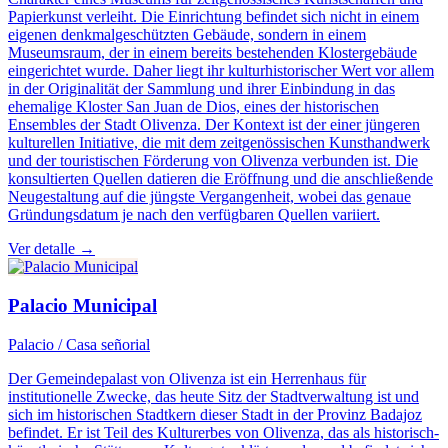
Papierkunst verleiht. Die Einrichtung befindet sich nicht in einem
eigenen denkmalgeschützten Gebäude, sondern in einem
Museumsraum, der in einem bereits bestehenden Klostergebäude
eingerichtet wurde. Daher liegt ihr kulturhistorischer Wert vor allem
in der Originalität der Sammlung und ihrer Einbindung in das
ehemalige Kloster San Juan de Dios, eines der historischen
Ensembles der Stadt Olivenza. Der Kontext ist der einer jüngeren
kulturellen Initiative, die mit dem zeitgenössischen Kunsthandwerk
und der touristischen Förderung von Olivenza verbunden ist. Die
konsultierten Quellen datieren die Eröffnung und die anschließende
Neugestaltung auf die jüngste Vergangenheit, wobei das genaue
Gründungsdatum je nach den verfügbaren Quellen variiert.
Ver detalle →
Palacio Municipal
Palacio / Casa señorial
Der Gemeindepalast von Olivenza ist ein Herrenhaus für
institutionelle Zwecke, das heute Sitz der Stadtverwaltung ist und
sich im historischen Stadtkern dieser Stadt in der Provinz Badajoz
befindet. Er ist Teil des Kulturerbes von Olivenza, das als historisch-