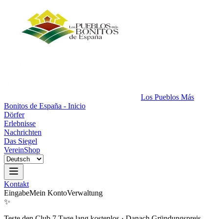
Los Pueblos Más
Bonitos de España - Inicio
Dörfer
Erlebnisse
Nachrichten
Das Siegel
Verein
Shop
Kontakt
Eingabe
Mein Konto
Verwaltung
✨
Teste den Club 7 Tage lang kostenlos
·
Danach Gründungspreis.