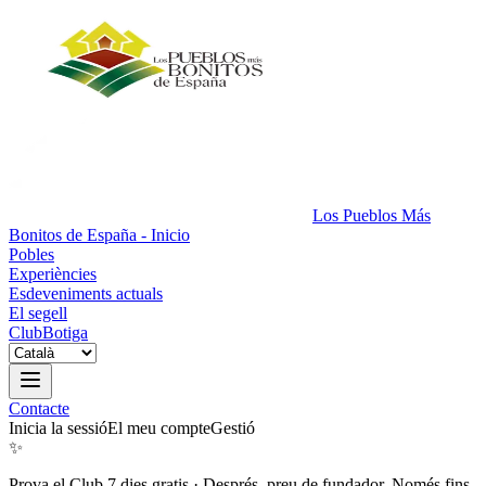
Los Pueblos Más
Bonitos de España - Inicio
Pobles
Experiències
Esdeveniments actuals
El segell
Club
Botiga
Contacte
Inicia la sessió
El meu compte
Gestió
✨
Prova el Club 7 dies gratis
·
Després, preu de fundador. Només fins