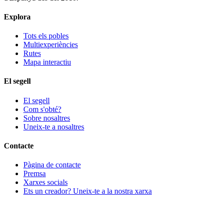
Explora
Tots els pobles
Multiexperiències
Rutes
Mapa interactiu
El segell
El segell
Com s'obté?
Sobre nosaltres
Uneix-te a nosaltres
Contacte
Pàgina de contacte
Premsa
Xarxes socials
Ets un creador? Uneix-te a la nostra xarxa