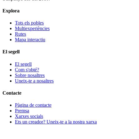
Explora
Tots els pobles
Multiexperiències
Rutes
Mapa interactiu
El segell
El segell
Com s'obté?
Sobre nosaltres
Uneix-te a nosaltres
Contacte
Pàgina de contacte
Premsa
Xarxes socials
Ets un creador? Uneix-te a la nostra xarxa