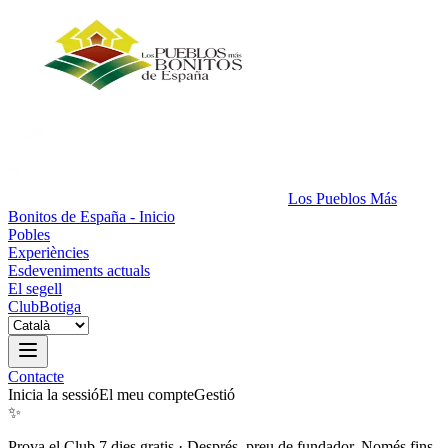
Los Pueblos Más
Bonitos de España - Inicio
Pobles
Experiències
Esdeveniments actuals
El segell
Club
Botiga
Contacte
Inicia la sessió
El meu compte
Gestió
✨
Prova el Club 7 dies gratis
·
Després, preu de fundador. Només fins