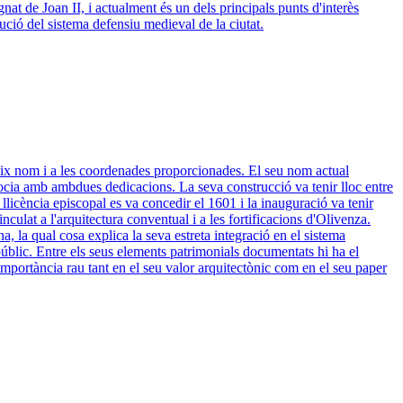
nat de Joan II, i actualment és un dels principals punts d'interès
lució del sistema defensiu medieval de la ciutat.
teix nom i a les coordenades proporcionades. El seu nom actual
socia amb ambdues dedicacions. La seva construcció va tenir lloc entre
licència episcopal es va concedir el 1601 i la inauguració va tenir
culat a l'arquitectura conventual i a les fortificacions d'Olivenza.
na, la qual cosa explica la seva estreta integració en el sistema
 públic. Entre els seus elements patrimonials documentats hi ha el
a importància rau tant en el seu valor arquitectònic com en el seu paper