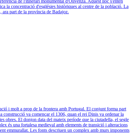
referència de l'itinerari monumental d'Olivenza. Aquest lloc s'entén
ca la concentració d'esglésies històriques al centre de la població. La
a, ara part de la província de Badajoz.
lació i molt a prop de la frontera amb Portugal. El conjunt forma part
s. La construcció va començar el 1306, quan el rei Dinis va ordenar la
es obres. El donjon data del mateix període que la ciutadella, el segle
plex és una fortalesa medieval amb elements de transició i alteracions
lausament emmurallat. Les fonts descriuen un complex amb murs imponents