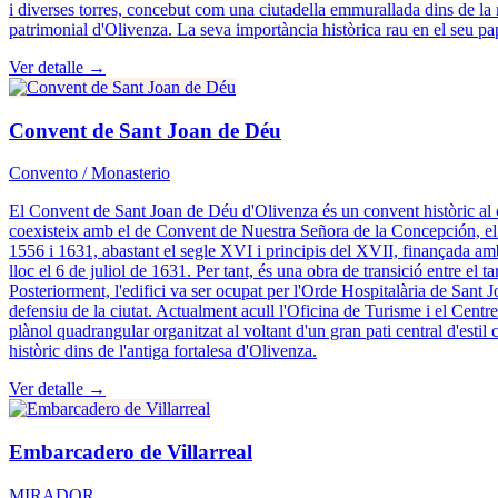
i diverses torres, concebut com una ciutadella emmurallada dins de la ma
patrimonial d'Olivenza. La seva importància històrica rau en el seu pape
Ver detalle →
Convent de Sant Joan de Déu
Convento / Monasterio
El Convent de Sant Joan de Déu d'Olivenza és un convent històric al c
coexisteix amb el de Convent de Nuestra Señora de la Concepción, el n
1556 i 1631, abastant el segle XVI i principis del XVII, finançada amb
lloc el 6 de juliol de 1631. Per tant, és una obra de transició entre el
Posteriorment, l'edifici va ser ocupat per l'Orde Hospitalària de Sant Jo
defensiu de la ciutat. Actualment acull l'Oficina de Turisme i el Centr
plànol quadrangular organitzat al voltant d'un gran pati central d'estil 
històric dins de l'antiga fortalesa d'Olivenza.
Ver detalle →
Embarcadero de Villarreal
MIRADOR