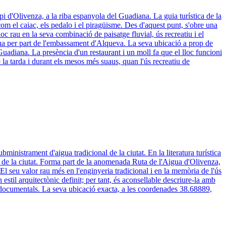
pi d'Olivenza, a la riba espanyola del Guadiana. La guia turística de la
m el caiac, els pedalo i el piragüisme. Des d'aquest punt, s'obre una
c rau en la seva combinació de paisatge fluvial, ús recreatiu i el
igua per part de l'embassament d'Alqueva. La seva ubicació a prop de
 Guadiana. La presència d'un restaurant i un moll fa que el lloc funcioni
 la tarda i durant els mesos més suaus, quan l'ús recreatiu de
inistrament d'aigua tradicional de la ciutat. En la literatura turística
ua de la ciutat. Forma part de la anomenada Ruta de l'Aigua d'Olivenza,
 El seu valor rau més en l'enginyeria tradicional i en la memòria de l'ús
stil arquitectònic definit; per tant, és aconsellable descriure-la amb
 documentals. La seva ubicació exacta, a les coordenades 38.68889,