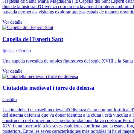
l'església de Santa María Magdalena i la Capella del Sant Esperit estan
dins de la història d'Olivenza com un enclavament fronterer amb una lla
passada permet als visitants explorar aquests espais de manera organitzad
Ver detalle →
Capella de l'Esperit Sant
Iglesia / Ermita
Una capella revestida de rajoles figuratives del segle XVIII a la Sant
Ver detalle →
Ciutadella medieval i torre de defensa
Castillo
La ciutadella i el castell medieval d'Olivenza és un conjunt fortificat 
del sistema defensiu que va donar identitat a la ciutat i està vinculat 
construcció del primer mur; la pedra fundacional la va col·locar Pero L
XIV, i una inscripció a les seves espitlleres confirma que ja estava fo
posteriors. Entre les seves característiques més notables hi ha el maje