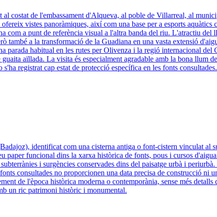
at al costat de l'embassament d'Alqueva, al poble de Villarreal, al munici
fereix vistes panoràmiques, així com una base per a esports aquàtics co
om a punt de referència visual a l'altra banda del riu. L'atractiu del llo
 però també a la transformació de la Guadiana en una vasta extensió d'a
una parada habitual en les rutes per Olivenza i la regió internacional del
e guaita aïllada. La visita és especialment agradable amb la bona llum de
s'ha registrat cap estat de protecció específica en les fonts consultades.
joz), identificat com una cisterna antiga o font-cistern vinculat al subm
eu paper funcional dins la xarxa històrica de fonts, pous i cursos d'aig
 subterrànies i surgències conservades dins del paisatge urbà i periurbà.
onts consultades no proporcionen una data precisa de construcció ni un e
blement de l'època històrica moderna o contemporània, sense més detalls
amb un ric patrimoni històric i monumental.