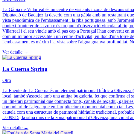
La Gàbia de Villarreal és un centre de visitants i zona de descans situ
Diputació de Badajoz la descriu com una gàbia amb un restaurant que o
vista panoràmica de l'embassament i la riba portuguesa, amb Juromenha c
context fronterer de la zona: és un punt d'observació vinculat al riu,
Villarreal i el seu vincle amb el pas cap a Portugal l'han convertit en 
com un mirador accessible i un centre d'activitat, en lloc d'una torre d
l'embassament és màxim i la vista sobre l'aigua guanya profunditat. No 
Ver detalle →
La Cuerna Spring
Otro
La Fuente de La Cuerna és un element patrimonial hídric a Olivenza (Bada
local, també s'associa amb una antiga bugaderia, fet que confirma el s
un itinerari patrimonial que connecta fonts, canals de regadiu, galeries
comunitari de l'aigua que en l'arquitectura monumental com a tal. Les f
cautela com una estructura de patrimoni hidràulic tradicional, proba
-7.09815, la situa dins de la zona patrimonial d'Olivenza, una ciutat 
Ver detalle →