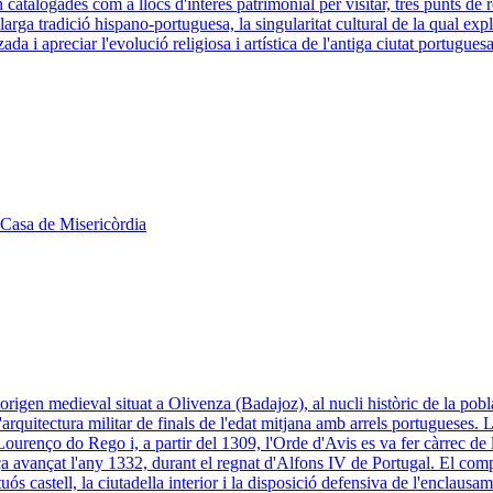
 catalogades com a llocs d'interès patrimonial per visitar, tres punts de 
rga tradició hispano-portuguesa, la singularitat cultural de la qual expli
a i apreciar l'evolució religiosa i artística de l'antiga ciutat portugues
a Casa de Misericòrdia
d'origen medieval situat a Olivenza (Badajoz), al nucli històric de la pob
a l'arquitectura militar de finals de l'edat mitjana amb arrels portuguese
ourenço do Rego i, a partir del 1309, l'Orde d'Avis es va fer càrrec de l
rça avançat l'any 1332, durant el regnat d'Alfons IV de Portugal. El com
stuós castell, la ciutadella interior i la disposició defensiva de l'enc