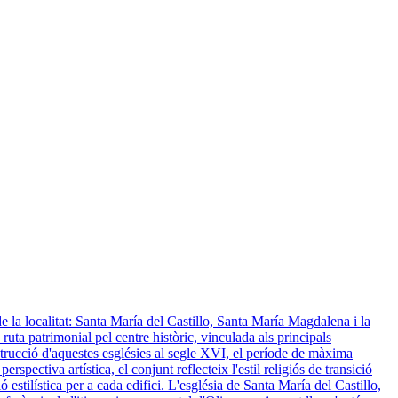
 de la localitat: Santa María del Castillo, Santa María Magdalena i la
uta patrimonial pel centre històric, vinculada als principals
strucció d'aquestes esglésies al segle XVI, el període de màxima
pectiva artística, el conjunt reflecteix l'estil religiós de transició
estilística per a cada edifici. L'església de Santa María del Castillo,