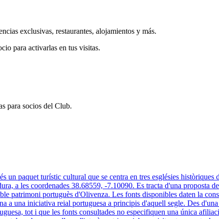
encias exclusivas, restaurantes, alojamientos y más.
cio para activarlas en tus visitas.
s para socios del Club.
és un paquet turístic cultural que se centra en tres esglésies històriques
ura, a les coordenades 38.68559, -7.10090. Es tracta d'una proposta de r
table patrimoni portuguès d'Olivenza. Les fonts disponibles daten la con
 una iniciativa reial portuguesa a principis d'aquell segle. Des d'una pers
esa, tot i que les fonts consultades no especifiquen una única afiliació 