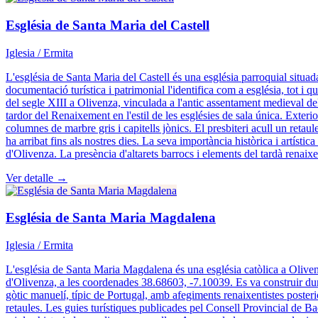
Església de Santa Maria del Castell
Iglesia / Ermita
L'església de Santa Maria del Castell és una església parroquial situad
documentació turística i patrimonial l'identifica com a església, tot i 
del segle XIII a Olivenza, vinculada a l'antic assentament medieval del c
tardor del Renaixement en l'estil de les esglésies de sala única. Exterio
columnes de marbre gris i capitells jònics. El presbiteri acull un retaul
ha arribat fins als nostres dies. La seva importància històrica i artís
d'Olivenza. La presència d'altarets barrocs i elements del tardà renaix
Ver detalle →
Església de Santa Maria Magdalena
Iglesia / Ermita
L'església de Santa Maria Magdalena és una església catòlica a Olivenza 
d'Olivenza, a les coordenades 38.68603, -7.10039. Es va construir duran
gòtic manuelí, típic de Portugal, amb afegiments renaixentistes posterio
retaules. Les guies turístiques publicades pel Consell Provincial de Ba