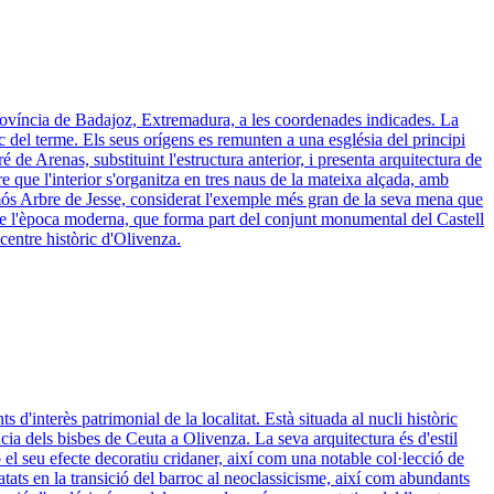
a província de Badajoz, Extremadura, a les coordenades indicades. La
ic del terme. Els seus orígens es remunten a una església del principi
 de Arenas, substituint l'estructura anterior, i presenta arquitectura de
re que l'interior s'organitza en tres naus de la mateixa alçada, amb
l famós Arbre de Jesse, considerat l'exemple més gran de la seva mena que
ia de l'època moderna, que forma part del conjunt monumental del Castell
centre històric d'Olivenza.
d'interès patrimonial de la localitat. Està situada al nucli històric
cia dels bisbes de Ceuta a Olivenza. La seva arquitectura és d'estil
b el seu efecte decoratiu cridaner, així com una notable col·lecció de
atats en la transició del barroc al neoclassicisme, així com abundants