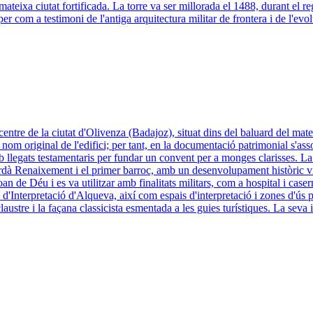
teixa ciutat fortificada. La torre va ser millorada el 1488, durant el reg
r com a testimoni de l'antiga arquitectura militar de frontera i de l'evo
entre de la ciutat d'Olivenza (Badajoz), situat dins del baluard del ma
om original de l'edifici; per tant, en la documentació patrimonial s'as
 llegats testamentaris per fundar un convent per a monges clarisses. La l
 tardà Renaixement i el primer barroc, amb un desenvolupament històric vin
an de Déu i es va utilitzar amb finalitats militars, com a hospital i caser
e d'Interpretació d'Alqueva, així com espais d'interpretació i zones d'ús
claustre i la façana classicista esmentada a les guies turístiques. La sev