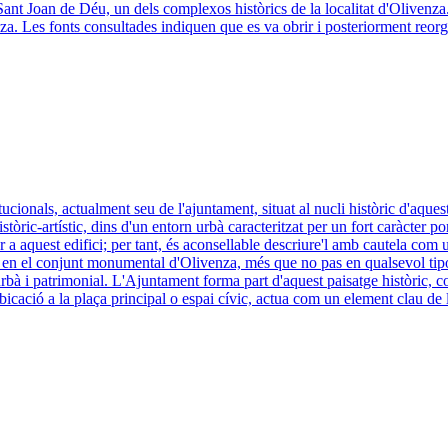
e Sant Joan de Déu, un dels complexos històrics de la localitat d'Olivenza.
nza. Les fonts consultades indiquen que es va obrir i posteriorment reorg
itucionals, actualment seu de l'ajuntament, situat al nucli històric d'aque
stòric-artístic, dins d'un entorn urbà caracteritzat per un fort caràcter
a aquest edifici; per tant, és aconsellable descriure'l amb cautela com un 
ia en el conjunt monumental d'Olivenza, més que no pas en qualsevol tip
à i patrimonial. L'Ajuntament forma part d'aquest paisatge històric, c
a ubicació a la plaça principal o espai cívic, actua com un element clau de 