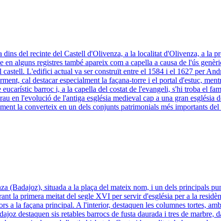
a dins del recinte del Castell d'Olivenza, a la localitat d'Olivenza, a l
que en alguns registres també apareix com a capella a causa de l'ús genèr
astell. L'edifici actual va ser construït entre el 1584 i el 1627 per André
rment, cal destacar especialment la façana-torre i el portal d'estuc, ment
e eucarístic barroc i, a la capella del costat de l'evangeli, s'hi troba e
tica rau en l'evolució de l'antiga església medieval cap a una gran esglés
ement la converteix en un dels conjunts patrimonials més importants del 
(Badajoz), situada a la plaça del mateix nom, i un dels principals punts 
t la primera meitat del segle XVI per servir d'església per a la residèn
rs a la façana principal. A l'interior, destaquen les columnes tortes, am
dajoz destaquen sis retables barrocs de fusta daurada i tres de marbre, d