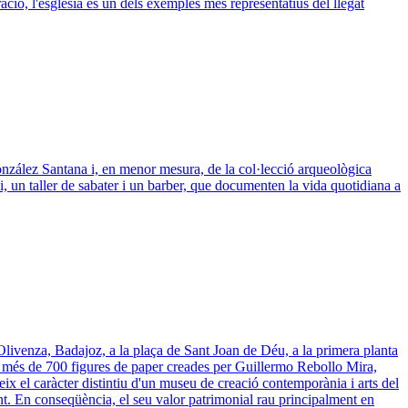
ració, l'església és un dels exemples més representatius del llegat
 González Santana i, en menor mesura, de la col·lecció arqueològica
i, un taller de sabater i un barber, que documenten la vida quotidiana a
a Olivenza, Badajoz, a la plaça de Sant Joan de Déu, a la primera planta
ll més de 700 figures de paper creades per Guillermo Rebollo Mira,
ix el caràcter distintiu d'un museu de creació contemporània i arts del
ent. En conseqüència, el seu valor patrimonial rau principalment en