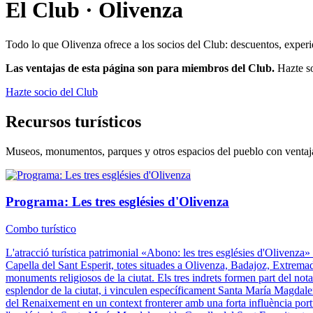
El Club ·
Olivenza
Todo lo que
Olivenza
ofrece a los socios del Club: descuentos, experi
Las ventajas de esta página son para miembros del Club.
Hazte so
Hazte socio del Club
Recursos turísticos
Museos, monumentos, parques y otros espacios del pueblo con ventaja
Programa: Les tres esglésies d'Olivenza
Combo turístico
L'atracció turística patrimonial «Abono: les tres esglésies d'Olivenza» 
Capella del Sant Esperit, totes situades a Olivenza, Badajoz, Extremad
monuments religiosos de la ciutat. Els tres indrets formen part del no
esplendor de la ciutat, i vinculen específicament Santa María Magdalena a
del Renaixement en un context fronterer amb una forta influència portugu