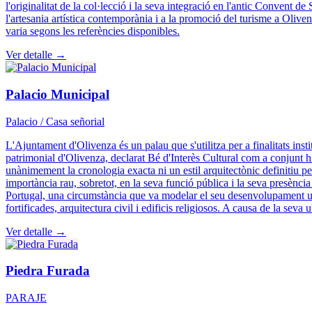
l'originalitat de la col·lecció i la seva integració en l'antic Convent d
l'artesania artística contemporània i a la promoció del turisme a Olive
varia segons les referències disponibles.
Ver detalle →
Palacio Municipal
Palacio / Casa señorial
L'Ajuntament d'Olivenza és un palau que s'utilitza per a finalitats inst
patrimonial d'Olivenza, declarat Bé d'Interès Cultural com a conjunt hi
unànimement la cronologia exacta ni un estil arquitectònic definitiu per 
importància rau, sobretot, en la seva funció pública i la seva presènc
Portugal, una circumstància que va modelar el seu desenvolupament urb
fortificades, arquitectura civil i edificis religiosos. A causa de la sev
Ver detalle →
Piedra Furada
PARAJE