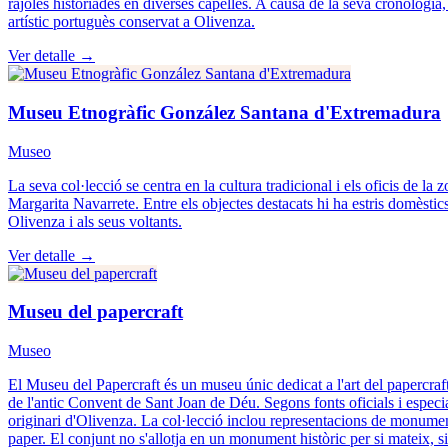
rajoles historiades en diverses capelles. A causa de la seva cronologia, 
artístic portuguès conservat a Olivenza.
Ver detalle →
Museu Etnogràfic González Santana d'Extremadura
Museo
La seva col·lecció se centra en la cultura tradicional i els oficis de 
Margarita Navarrete. Entre els objectes destacats hi ha estris domèstic
Olivenza i als seus voltants.
Ver detalle →
Museu del papercraft
Museo
El Museu del Papercraft és un museu únic dedicat a l'art del papercraft,
de l'antic Convent de Sant Joan de Déu. Segons fonts oficials i espec
originari d'Olivenza. La col·lecció inclou representacions de monuments
paper. El conjunt no s'allotja en un monument històric per si mateix, s