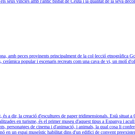
els seus vincles amb l'antic bisbat de Ceuta i la qualitat de la seva deco
la zona, amb peces provinents principalment de la col·lecció etnogràfica
s, ceràmica popular i escenaris recreats com una cava de vi, un molí d'ol
 és a dir, la creació d'escultures de paper tridimensionals. Està situat 
ialitzades en turisme, és el primer museu d'aquest tipus a Espanya i acu
, personatges de cinema i d'animació, i animals, la qual cosa li confere
inó en un espai museístic habilitat dins d'un edifici de convent preexist