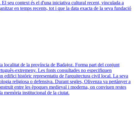
 El seu context és el d'una iniciativa cultural recent, vinculada a
anitzar en temps recents, tot i que la data exacta de la seva fundació
sta localitat de la província de Badajoz. Forma part del conjunt
 portuguès-extremeny. Les fonts consultades no especifiquen
edifici històric representatiu de l'arquitectura civil local. La seva
ologia religiosa o defensiva. Durant segles, Olivenza va pertànyer a
onstruït entre les èpoques medieval i moderna, on conviuen restes
la memòria institucional de la ciutat.