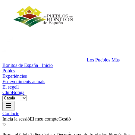
Los Pueblos Más
Bonitos de España - Inicio
Pobles
Experiències
Esdeveniments actuals
El segell
Club
Botiga
Contacte
Inicia la sessió
El meu compte
Gestió
✨
Prova el Club 7 dies gratis
·
Després, preu de fundador. Només fins