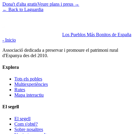
Dona't d'alta gratis
Veure plans i preus
→
←
Back to Laguardia
Los Pueblos Más Bonitos de España
- Inicio
Associació dedicada a preservar i promoure el patrimoni rural
d'Espanya des del 2010.
Explora
Tots els pobles
Multiexperiències
Rutes
Mapa interactiu
El segell
El segell
Com s'obté?
Sobre nosaltres