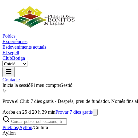
Pobles
Experiències
Esdeveniments actuals
El segell
Club
Botiga
Contacte
Inicia la sessió
El meu compte
Gestió
✨
Prova el Club 7 dies gratis
·
Després, preu de fundador. Només fins al
Acaba en 25 d 20 h 39 min
Provar 7 dies gratis
Pueblos
/
Ayllon
/
Cultura
Ayllon