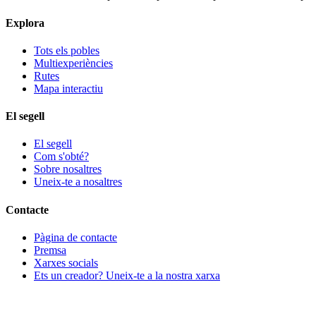
Explora
Tots els pobles
Multiexperiències
Rutes
Mapa interactiu
El segell
El segell
Com s'obté?
Sobre nosaltres
Uneix-te a nosaltres
Contacte
Pàgina de contacte
Premsa
Xarxes socials
Ets un creador? Uneix-te a la nostra xarxa