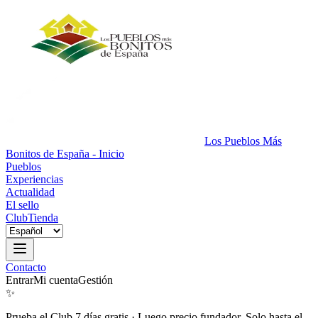
Los Pueblos Más
Bonitos de España - Inicio
Pueblos
Experiencias
Actualidad
El sello
Club
Tienda
Contacto
Entrar
Mi cuenta
Gestión
✨
Prueba el Club 7 días gratis
·
Luego precio fundador. Solo hasta el