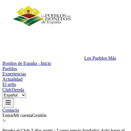
Los Pueblos Más
Bonitos de España - Inicio
Pueblos
Experiencias
Actualidad
El sello
Club
Tienda
Contacto
Entrar
Mi cuenta
Gestión
✨
Prueba el Club 7 días gratis
·
Luego precio fundador. Solo hasta el