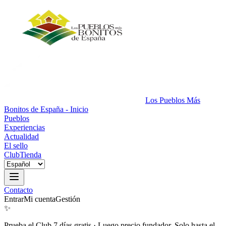
Los Pueblos Más
Bonitos de España - Inicio
Pueblos
Experiencias
Actualidad
El sello
Club
Tienda
Contacto
Entrar
Mi cuenta
Gestión
✨
Prueba el Club 7 días gratis
·
Luego precio fundador. Solo hasta el