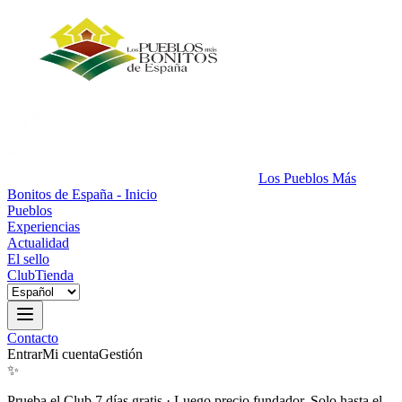
Los Pueblos Más
Bonitos de España - Inicio
Pueblos
Experiencias
Actualidad
El sello
Club
Tienda
Contacto
Entrar
Mi cuenta
Gestión
✨
Prueba el Club 7 días gratis
·
Luego precio fundador. Solo hasta el