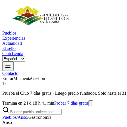
Pueblos
Experiencias
Actualidad
El sello
Club
Tienda
Contacto
Entrar
Mi cuenta
Gestión
✨
Prueba el Club 7 días gratis
·
Luego precio fundador. Solo hasta el 31
Termina en 24 d 18 h 41 min
Probar 7 días gratis
Pueblos
/
Anso
/
Gastronomía
Anso