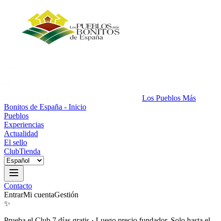
Los Pueblos Más
Bonitos de España - Inicio
Pueblos
Experiencias
Actualidad
El sello
Club
Tienda
Contacto
Entrar
Mi cuenta
Gestión
✨
Prueba el Club 7 días gratis
·
Luego precio fundador. Solo hasta el