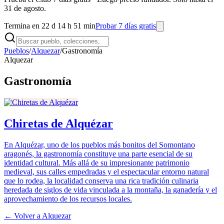
31 de agosto.
Termina en 22 d 14 h 51 min
Probar 7 días gratis
Pueblos
/
Alquezar
/
Gastronomía
Alquezar
Gastronomía
Chiretas de Alquézar
En Alquézar, uno de los pueblos más bonitos del Somontano
aragonés, la gastronomía constituye una parte esencial de su
identidad cultural. Más allá de su impresionante patrimonio
medieval, sus calles empedradas y el espectacular entorno natural
que lo rodea, la localidad conserva una rica tradición culinaria
heredada de siglos de vida vinculada a la montaña, la ganadería y el
aprovechamiento de los recursos locales.
← Volver a
Alquezar