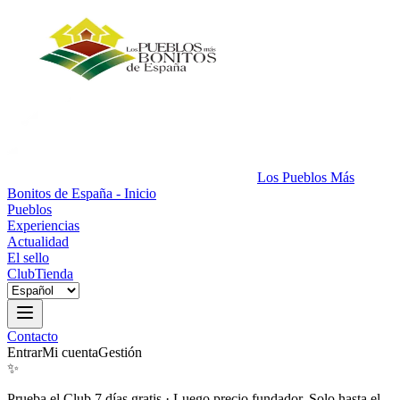
Los Pueblos Más
Bonitos de España - Inicio
Pueblos
Experiencias
Actualidad
El sello
Club
Tienda
Contacto
Entrar
Mi cuenta
Gestión
✨
Prueba el Club 7 días gratis
·
Luego precio fundador. Solo hasta el