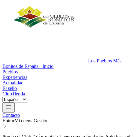
Los Pueblos Más
Bonitos de España - Inicio
Pueblos
Experiencias
Actualidad
El sello
Club
Tienda
Contacto
Entrar
Mi cuenta
Gestión
✨
Prueba el Club 7 días gratis
·
Luego precio fundador. Solo hasta el