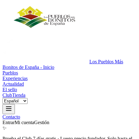
Los Pueblos Más
Bonitos de España - Inicio
Pueblos
Experiencias
Actualidad
El sello
Club
Tienda
Contacto
Entrar
Mi cuenta
Gestión
✨
Prueba el Club 7 días gratis
·
Luego precio fundador. Solo hasta el