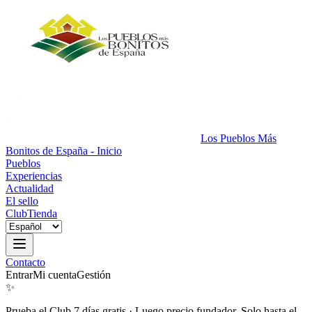
Los Pueblos Más
Bonitos de España - Inicio
Pueblos
Experiencias
Actualidad
El sello
Club
Tienda
Contacto
Entrar
Mi cuenta
Gestión
✨
Prueba el Club 7 días gratis
·
Luego precio fundador. Solo hasta el