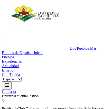
Los Pueblos Más
Bonitos de España - Inicio
Pueblos
Experiencias
Actualidad
El sello
Club
Tienda
Contacto
Entrar
Mi cuenta
Gestión
✨
Prueba el Club 7 días gratis
·
Luego precio fundador. Solo hasta el