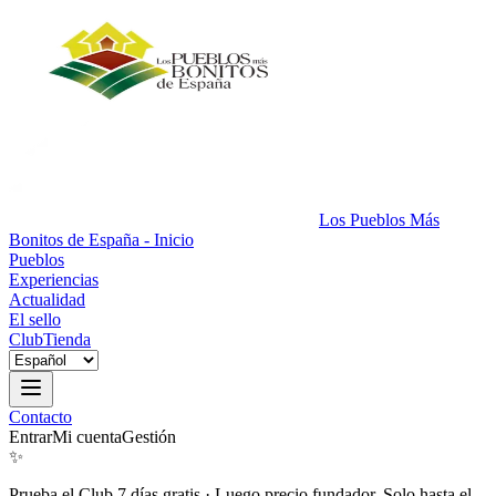
Los Pueblos Más
Bonitos de España - Inicio
Pueblos
Experiencias
Actualidad
El sello
Club
Tienda
Contacto
Entrar
Mi cuenta
Gestión
✨
Prueba el Club 7 días gratis
·
Luego precio fundador. Solo hasta el