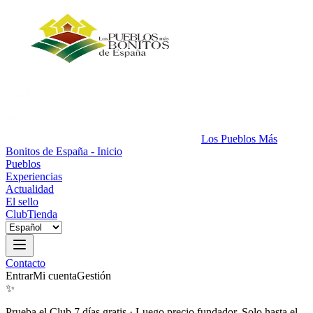
Los Pueblos Más
Bonitos de España - Inicio
Pueblos
Experiencias
Actualidad
El sello
Club
Tienda
Contacto
Entrar
Mi cuenta
Gestión
✨
Prueba el Club 7 días gratis
·
Luego precio fundador. Solo hasta el