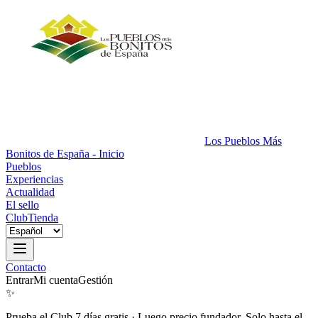
Los Pueblos Más
Bonitos de España - Inicio
Pueblos
Experiencias
Actualidad
El sello
Club
Tienda
Contacto
Entrar
Mi cuenta
Gestión
✨
Prueba el Club 7 días gratis
·
Luego precio fundador. Solo hasta el