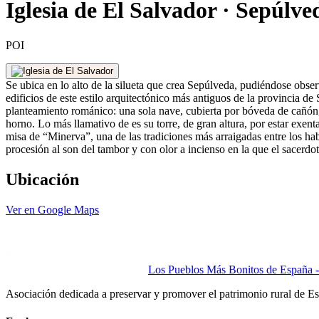
Iglesia de El Salvador · Sepúlve
POI
Se ubica en lo alto de la silueta que crea Sepúlveda, pudiéndose obse
edificios de este estilo arquitectónico más antiguos de la provincia d
planteamiento románico: una sola nave, cubierta por bóveda de cañón, d
horno. Lo más llamativo de es su torre, de gran altura, por estar exe
misa de “Minerva”, una de las tradiciones más arraigadas entre los hab
procesión al son del tambor y con olor a incienso en la que el sacerd
Ubicación
Ver en Google Maps
Los Pueblos Más Bonitos de España - 
Asociación dedicada a preservar y promover el patrimonio rural de E