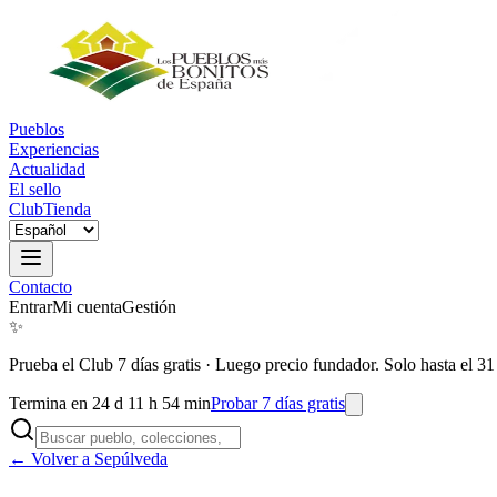
Pueblos
Experiencias
Actualidad
El sello
Club
Tienda
Contacto
Entrar
Mi cuenta
Gestión
✨
Prueba el Club 7 días gratis
·
Luego precio fundador. Solo hasta el 31
Termina en 24 d 11 h 54 min
Probar 7 días gratis
← Volver a Sepúlveda