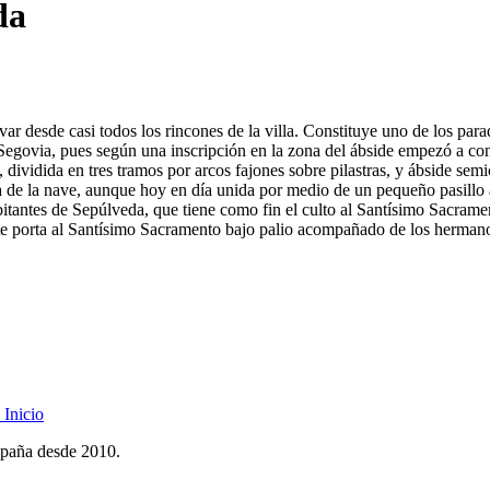
da
rvar desde casi todos los rincones de la villa. Constituye uno de los pa
e Segovia, pues según una inscripción en la zona del ábside empezó a con
ividida en tres tramos por arcos fajones sobre pilastras, y ábside semic
nta de la nave, aunque hoy en día unida por medio de un pequeño pasillo
itantes de Sepúlveda, que tiene como fin el culto al Santísimo Sacrament
ote porta al Santísimo Sacramento bajo palio acompañado de los hermano
Inicio
spaña desde 2010.