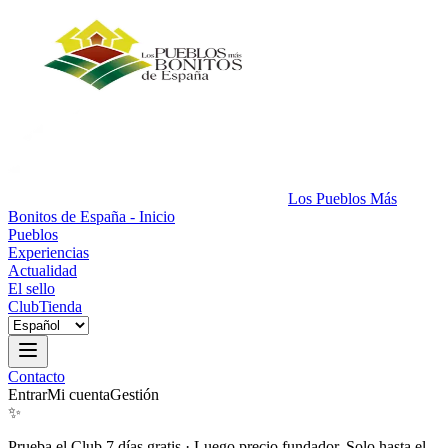
Los Pueblos Más
Bonitos de España - Inicio
Pueblos
Experiencias
Actualidad
El sello
Club
Tienda
Contacto
Entrar
Mi cuenta
Gestión
✨
Prueba el Club 7 días gratis
·
Luego precio fundador. Solo hasta el