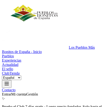
Los Pueblos Más
Bonitos de España - Inicio
Pueblos
Experiencias
Actualidad
El sello
Club
Tienda
Contacto
Entrar
Mi cuenta
Gestión
✨
Prueba el Club 7 días gratis
·
Luego precio fundador. Solo hasta el