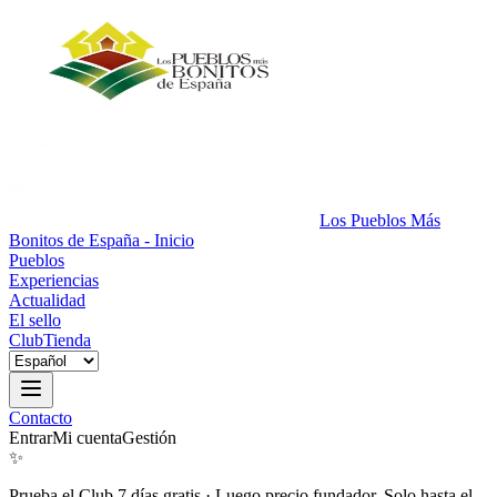
Los Pueblos Más
Bonitos de España - Inicio
Pueblos
Experiencias
Actualidad
El sello
Club
Tienda
Contacto
Entrar
Mi cuenta
Gestión
✨
Prueba el Club 7 días gratis
·
Luego precio fundador. Solo hasta el