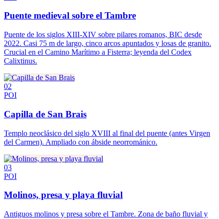
Puente medieval sobre el Tambre
Puente de los siglos XIII-XIV sobre pilares romanos, BIC desde
2022. Casi 75 m de largo, cinco arcos apuntados y losas de granito.
Crucial en el Camino Marítimo a Fisterra; leyenda del Codex
Calixtinus.
02
POI
Capilla de San Brais
Templo neoclásico del siglo XVIII al final del puente (antes Virgen
del Carmen). Ampliado con ábside neorrománico.
03
POI
Molinos, presa y playa fluvial
Antiguos molinos y presa sobre el Tambre. Zona de baño fluvial y