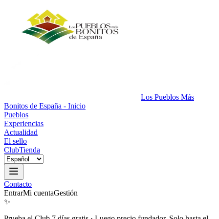
Los Pueblos Más
Bonitos de España - Inicio
Pueblos
Experiencias
Actualidad
El sello
Club
Tienda
Contacto
Entrar
Mi cuenta
Gestión
✨
Prueba el Club 7 días gratis
·
Luego precio fundador. Solo hasta el