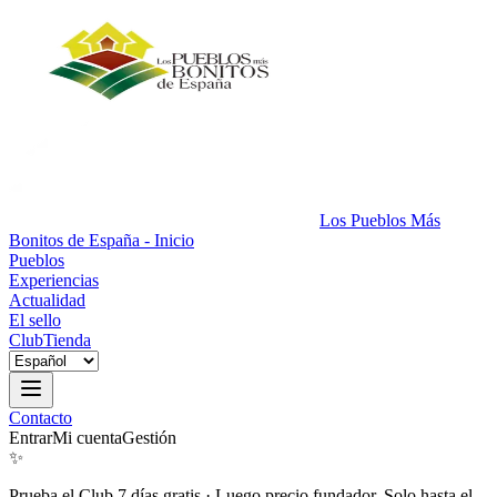
Los Pueblos Más
Bonitos de España - Inicio
Pueblos
Experiencias
Actualidad
El sello
Club
Tienda
Contacto
Entrar
Mi cuenta
Gestión
✨
Prueba el Club 7 días gratis
·
Luego precio fundador. Solo hasta el