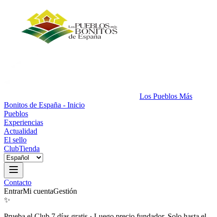
Los Pueblos Más
Bonitos de España - Inicio
Pueblos
Experiencias
Actualidad
El sello
Club
Tienda
Contacto
Entrar
Mi cuenta
Gestión
✨
Prueba el Club 7 días gratis
·
Luego precio fundador. Solo hasta el