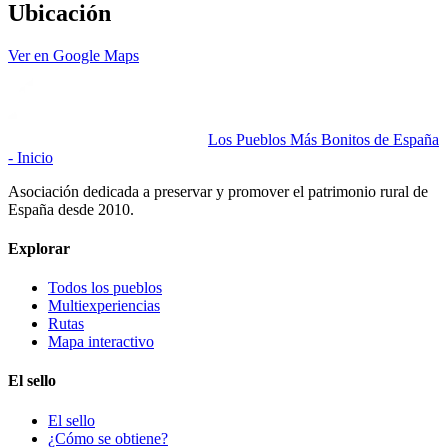
Ubicación
Ver en Google Maps
Los Pueblos Más Bonitos de España
- Inicio
Asociación dedicada a preservar y promover el patrimonio rural de
España desde 2010.
Explorar
Todos los pueblos
Multiexperiencias
Rutas
Mapa interactivo
El sello
El sello
¿Cómo se obtiene?