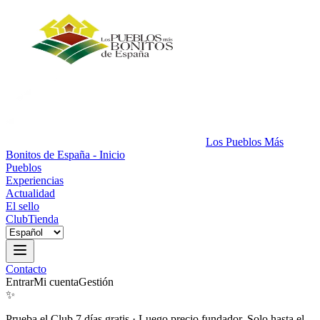
Los Pueblos Más
Bonitos de España - Inicio
Pueblos
Experiencias
Actualidad
El sello
Club
Tienda
Contacto
Entrar
Mi cuenta
Gestión
✨
Prueba el Club 7 días gratis
·
Luego precio fundador. Solo hasta el