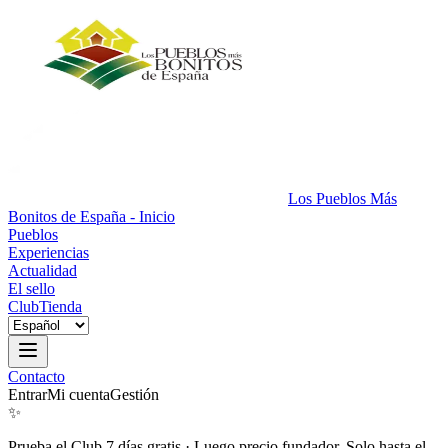
Los Pueblos Más
Bonitos de España - Inicio
Pueblos
Experiencias
Actualidad
El sello
Club
Tienda
Contacto
Entrar
Mi cuenta
Gestión
✨
Prueba el Club 7 días gratis
·
Luego precio fundador. Solo hasta el