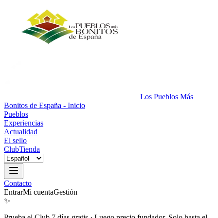
Los Pueblos Más
Bonitos de España - Inicio
Pueblos
Experiencias
Actualidad
El sello
Club
Tienda
Contacto
Entrar
Mi cuenta
Gestión
✨
Prueba el Club 7 días gratis
·
Luego precio fundador. Solo hasta el