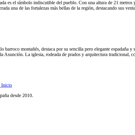
drada es el símbolo indiscutible del pueblo. Con una altura de 21 metro
derada una de las fortalezas más bellas de la región, destacando sus ven
tilo barroco montañés, destaca por su sencilla pero elegante espadaña y s
la Asunción. La iglesia, rodeada de prados y arquitectura tradicional, c
Inicio
spaña desde 2010.