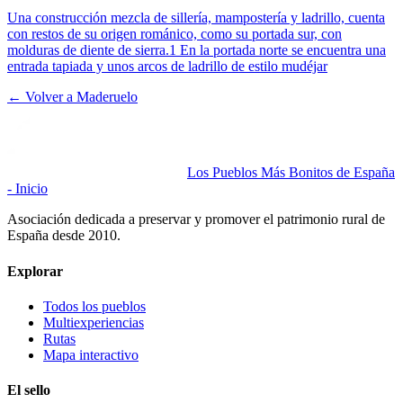
Una construcción mezcla de sillería, mampostería y ladrillo, cuenta
con restos de su origen románico, como su portada sur, con
molduras de diente de sierra.1 En la portada norte se encuentra una
entrada tapiada y unos arcos de ladrillo de estilo mudéjar
← Volver a
Maderuelo
Los Pueblos Más Bonitos de España
- Inicio
Asociación dedicada a preservar y promover el patrimonio rural de
España desde 2010.
Explorar
Todos los pueblos
Multiexperiencias
Rutas
Mapa interactivo
El sello