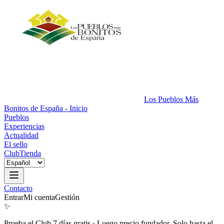
Los Pueblos Más
Bonitos de España - Inicio
Pueblos
Experiencias
Actualidad
El sello
Club
Tienda
Contacto
Entrar
Mi cuenta
Gestión
✨
Prueba el Club 7 días gratis
·
Luego precio fundador. Solo hasta el