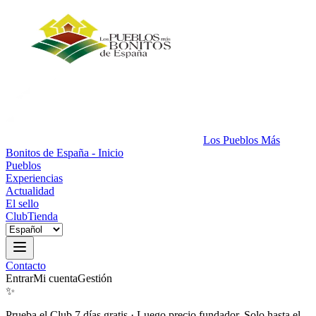
Los Pueblos Más
Bonitos de España - Inicio
Pueblos
Experiencias
Actualidad
El sello
Club
Tienda
Contacto
Entrar
Mi cuenta
Gestión
✨
Prueba el Club 7 días gratis
·
Luego precio fundador. Solo hasta el