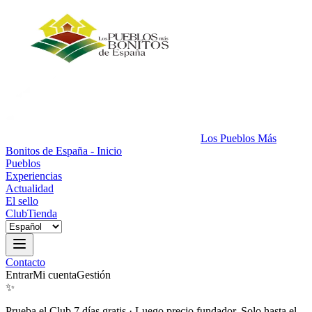
Los Pueblos Más
Bonitos de España - Inicio
Pueblos
Experiencias
Actualidad
El sello
Club
Tienda
Contacto
Entrar
Mi cuenta
Gestión
✨
Prueba el Club 7 días gratis
·
Luego precio fundador. Solo hasta el