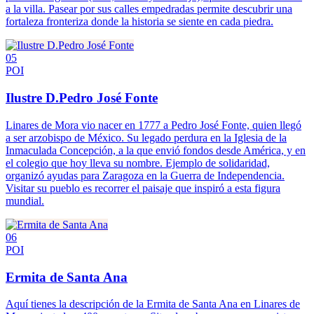
a la villa. Pasear por sus calles empedradas permite descubrir una
fortaleza fronteriza donde la historia se siente en cada piedra.
05
POI
Ilustre D.Pedro José Fonte
Linares de Mora vio nacer en 1777 a Pedro José Fonte, quien llegó
a ser arzobispo de México. Su legado perdura en la Iglesia de la
Inmaculada Concepción, a la que envió fondos desde América, y en
el colegio que hoy lleva su nombre. Ejemplo de solidaridad,
organizó ayudas para Zaragoza en la Guerra de Independencia.
Visitar su pueblo es recorrer el paisaje que inspiró a esta figura
mundial.
06
POI
Ermita de Santa Ana
Aquí tienes la descripción de la Ermita de Santa Ana en Linares de