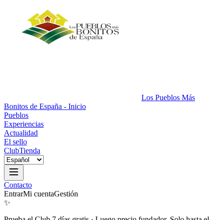
Los Pueblos Más
Bonitos de España - Inicio
Pueblos
Experiencias
Actualidad
El sello
Club
Tienda
Contacto
Entrar
Mi cuenta
Gestión
✨
Prueba el Club 7 días gratis
·
Luego precio fundador. Solo hasta el