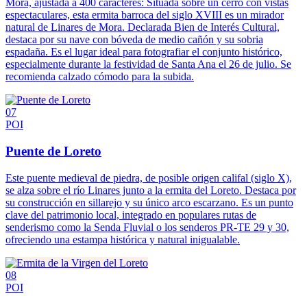
Mora, ajustada a 400 caracteres: Situada sobre un cerro con vistas
espectaculares, esta ermita barroca del siglo XVIII es un mirador
natural de Linares de Mora. Declarada Bien de Interés Cultural,
destaca por su nave con bóveda de medio cañón y su sobria
espadaña. Es el lugar ideal para fotografiar el conjunto histórico,
especialmente durante la festividad de Santa Ana el 26 de julio. Se
recomienda calzado cómodo para la subida.
07
POI
Puente de Loreto
Este puente medieval de piedra, de posible origen califal (siglo X),
se alza sobre el río Linares junto a la ermita del Loreto. Destaca por
su construcción en sillarejo y su único arco escarzano. Es un punto
clave del patrimonio local, integrado en populares rutas de
senderismo como la Senda Fluvial o los senderos PR-TE 29 y 30,
ofreciendo una estampa histórica y natural inigualable.
08
POI