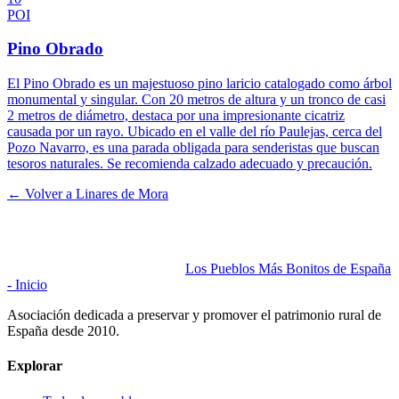
POI
Pino Obrado
El Pino Obrado es un majestuoso pino laricio catalogado como árbol
monumental y singular. Con 20 metros de altura y un tronco de casi
2 metros de diámetro, destaca por una impresionante cicatriz
causada por un rayo. Ubicado en el valle del río Paulejas, cerca del
Pozo Navarro, es una parada obligada para senderistas que buscan
tesoros naturales. Se recomienda calzado adecuado y precaución.
← Volver a
Linares de Mora
Los Pueblos Más Bonitos de España
- Inicio
Asociación dedicada a preservar y promover el patrimonio rural de
España desde 2010.
Explorar