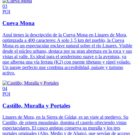
03
POI
Cueva Mona
Aquí tienes la descripción de la Cueva Mona en Linares de Mora,
optimizada a 400 caracteres: A solo 1,5 km del pueblo, la Cueva
Mona es un espectacular enclave natural sobre el río Linares. Visible
desde el núcleo urbano, destaca por su gran abertura en la roca y sus
vistas al valle. Es ideal para el senderismo suave o la aventura, ya
que alberga una vía ferrata (K2) con puente tibetano y rápel volado.
Un paraje perfecto que combina accesibilidad, paisaje y turismo
activo.
04
POI
Castillo, Muralla y Portales
Linares de Mora, en la Sierra de Gúdar, es un viaje al medievo. Su
Castillo, de origen musulmán, domina el caserío ofreciendo vistas
espectaculares. El casco antiguo conserva su muralla y los tres
portales originales (Alto, Medio y de Abajo), que servían de acceso