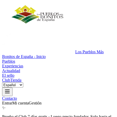
Los Pueblos Más
Bonitos de España - Inicio
Pueblos
Experiencias
Actualidad
El sello
Club
Tienda
Contacto
Entrar
Mi cuenta
Gestión
✨
Prueba el Club 7 días gratis
·
Luego precio fundador. Solo hasta el