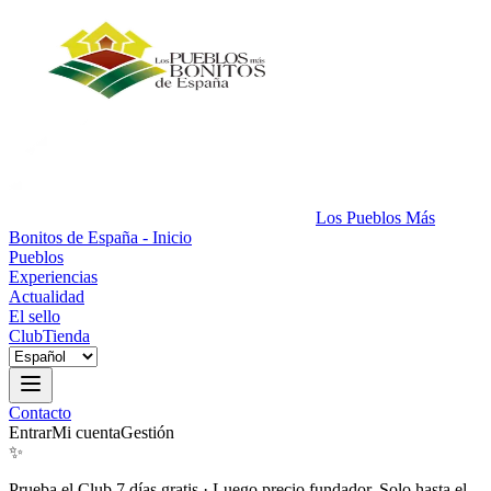
Los Pueblos Más
Bonitos de España - Inicio
Pueblos
Experiencias
Actualidad
El sello
Club
Tienda
Contacto
Entrar
Mi cuenta
Gestión
✨
Prueba el Club 7 días gratis
·
Luego precio fundador. Solo hasta el