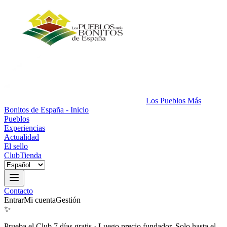
Los Pueblos Más
Bonitos de España - Inicio
Pueblos
Experiencias
Actualidad
El sello
Club
Tienda
Contacto
Entrar
Mi cuenta
Gestión
✨
Prueba el Club 7 días gratis
·
Luego precio fundador. Solo hasta el