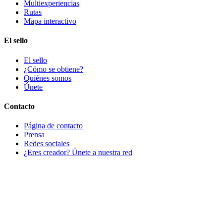
Multiexperiencias
Rutas
Mapa interactivo
El sello
El sello
¿Cómo se obtiene?
Quiénes somos
Únete
Contacto
Página de contacto
Prensa
Redes sociales
¿Eres creador? Únete a nuestra red