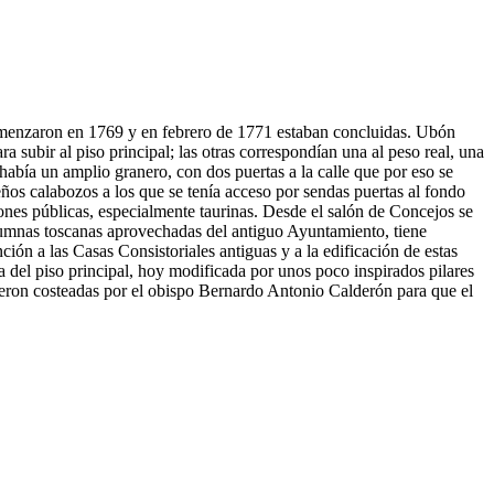
comenzaron en 1769 y en febrero de 1771 estaban concluidas. Ubón
a subir al piso principal; las otras correspondían una al peso real, una
 había un amplio granero, con dos puertas a la calle que por eso se
ños calabozos a los que se tenía acceso por sendas puertas al fondo
ciones públicas, especialmente taurinas. Desde el salón de Concejos se
columnas toscanas aprovechadas del antiguo Ayuntamiento, tiene
ión a las Casas Consistoriales antiguas y a la edificación de estas
a del piso principal, hoy modificada por unos poco inspirados pilares
 fueron costeadas por el obispo Bernardo Antonio Calderón para que el