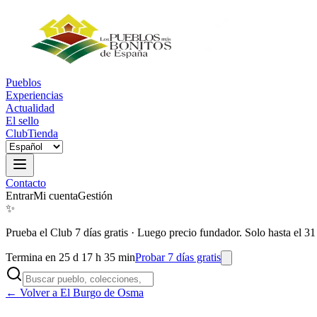
Pueblos
Experiencias
Actualidad
El sello
Club
Tienda
Contacto
Entrar
Mi cuenta
Gestión
✨
Prueba el Club 7 días gratis
·
Luego precio fundador. Solo hasta el 31
Termina en 25 d 17 h 35 min
Probar 7 días gratis
← Volver a El Burgo de Osma