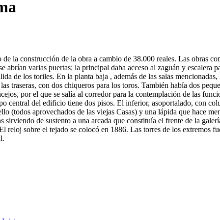
sma
go de la construcción de la obra a cambio de 38.000 reales. Las obras 
e abrían varias puertas: la principal daba acceso al zaguán y escalera par
lida de los toriles. En la planta baja , además de las salas mencionadas,
as traseras, con dos chiqueros para los toros. También había dos peque
ncejos, por el que se salía al corredor para la contemplación de las fun
po central del edificio tiene dos pisos. El inferior, asoportalado, con 
llo (todos aprovechados de las viejas Casas) y una lápida que hace menc
irviendo de sustento a una arcada que constituía el frente de la galerí
 El reloj sobre el tejado se colocó en 1886. Las torres de los extremos
l.