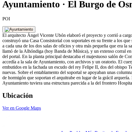
Ayuntamiento · El Burgo de O
POI
El arquitecto Ángel Vicente Ubón elaboró el proyecto y corrió a car
construyó una Casa Consistorial con soportales en su frente a los que s
a cada una de los dos salas de oficios y otra más pequeña que era la sa
llamó de la Alhóndiga (hoy Banda de Música), y un extenso corral en l
del portal. En la planta principal destacaba el majestuoso salón de Co
accedía a la sala de Ayuntamiento, con archivos y un oratorio. El cuer
embutidos en la fachada un escudo del rey Felipe II, dos del obispo Te
nuevas. Sobre el entablamento del soportal se apoyaban unas columnas s
de hormigón que soportan el arquitrabe en lugar de la grácil arquería.
Ayuntamiento tuviera una estructura parecida a la del frontero Hospita
Ubicación
Ver en Google Maps