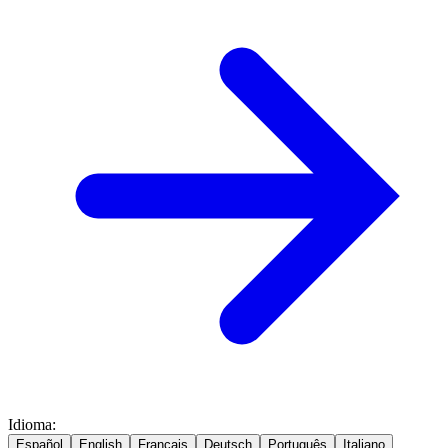
Idioma
:
Español
English
Français
Deutsch
Português
Italiano