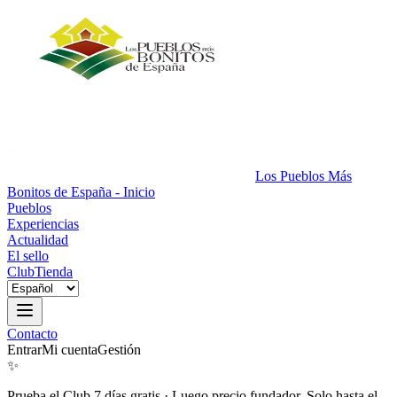
Los Pueblos Más
Bonitos de España - Inicio
Pueblos
Experiencias
Actualidad
El sello
Club
Tienda
Contacto
Entrar
Mi cuenta
Gestión
✨
Prueba el Club 7 días gratis
·
Luego precio fundador. Solo hasta el